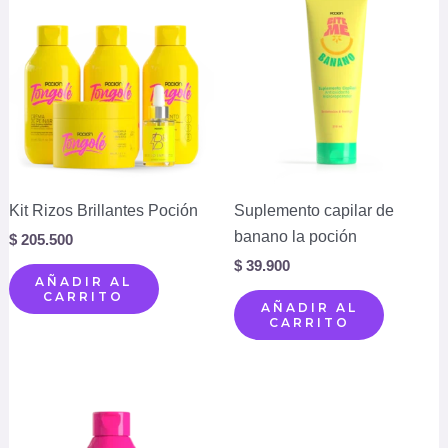
Kit Rizos Brillantes Poción
Suplemento capilar de
banano la poción
$
205.500
$
39.900
AÑADIR AL
CARRITO
AÑADIR AL
CARRITO