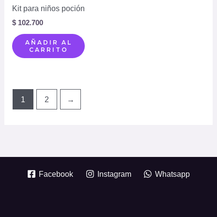
Kit para niños poción
$
102.700
AÑADIR AL
CARRITO
1
2
→
Facebook
Instagram
Whatsapp