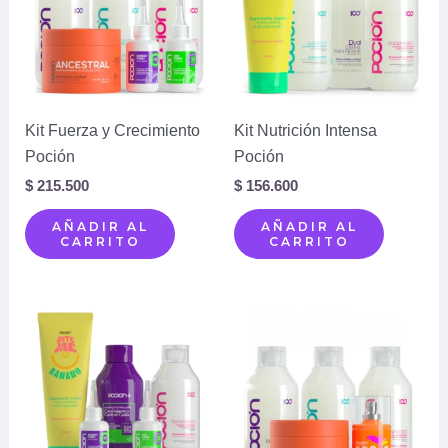
Kit Fuerza y Crecimiento
Kit Nutrición Intensa
Poción
Poción
$
215.500
$
156.600
AÑADIR AL
AÑADIR AL
CARRITO
CARRITO