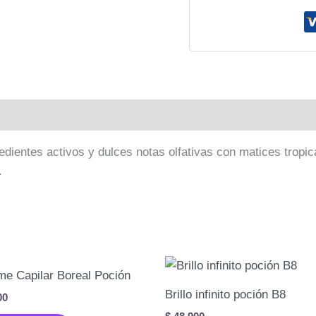
ientes activos y dulces notas olfativas con matices tropica
.
me Capilar Boreal Poción
Brillo infinito poción B8
00