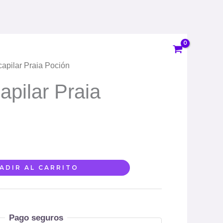
Praia
Poción
cantidad
capilar Praia Poción
apilar Praia
ADIR AL CARRITO
Pago seguros