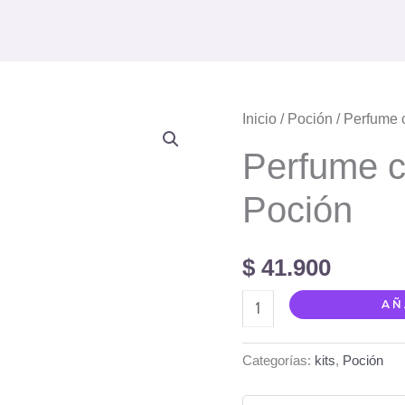
Perfume
Inicio
/
Poción
/ Perfume 
capilar
Perfume c
Praia
Poción
Poción
cantidad
$
41.900
AÑ
Categorías:
kits
,
Poción