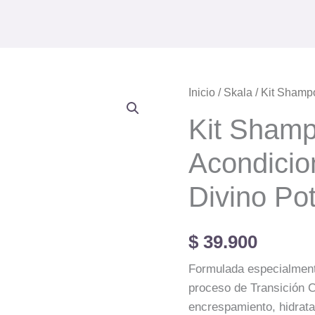
Kit
Inicio
/
Skala
/ Kit Shamp
Shampoo
Kit Sham
Y
Acondicionador
Acondicio
Skala
Divino
Divino Po
Potao
cantidad
$
39.900
Formulada especialment
proceso de Transición Ca
encrespamiento, hidrata