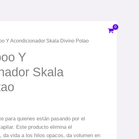
Y
Acondicionador
Skala
Divino
Potao
oo Y Acondicionador Skala Divino Potao
cantidad
poo Y
nador Skala
tao
e para quienes están pasando por el
pilar. Este producto elimina el
, da vida a los hilos opacos, da volumen en