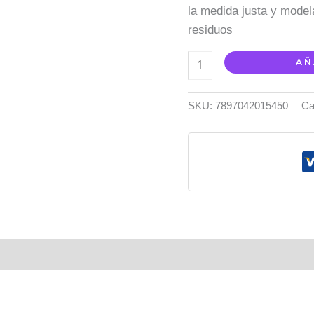
la medida justa y model
residuos
AÑ
SKU:
7897042015450
Ca