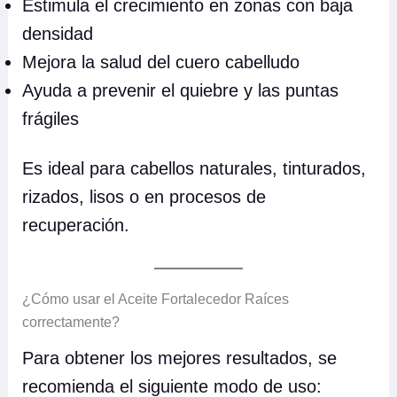
e
Estimula el crecimiento en zonas con baja
c
densidad
e
Mejora la salud del cuero cabelludo
d
Ayuda a prevenir el quiebre y las puntas
o
r
frágiles
r
a
Es ideal para cabellos naturales, tinturados,
í
rizados, lisos o en procesos de
c
recuperación.
e
s
c
¿Cómo usar el Aceite Fortalecedor Raíces
a
correctamente?
n
t
Para obtener los mejores resultados, se
i
recomienda el siguiente modo de uso:
d