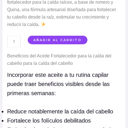
fortalecedor para la caída raíces, a base de romero y
Quina, una fórmula artesanal diseñada para fortalecer
tu cabello desde la raíz, estimular su crecimiento y
reducir la caída.
A
AÑADIR AL CARRITO
c
e
Beneficios del Aceite Fortalecedor para la caída del
i
cabello para la caída del cabello
t
Incorporar este aceite a tu rutina capilar
e
puede traer beneficios visibles desde las
f
o
primeras semanas:
r
t
Reduce notablemente la caída del cabello
a
Fortalece los folículos debilitados
l